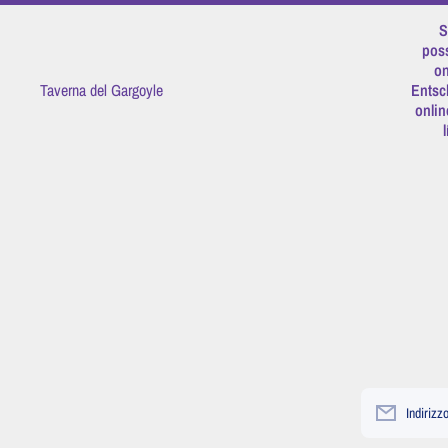
Vai direttamente ai contenuti
S
poss
on
Taverna del Gargoyle
Entsc
onlin
Indirizz