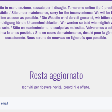
ito in manutenzione, scusate per il disagio. Torneremo online il più pres
ibile. / Site under maintenance, sorry for the inconvenience. We will be
line as soon as possible. / Die Website wird derzeit gewartet, wir bitten
huldigung für die Unannehmlichkeiten. Wir werden so bald wie möglich 
e sein. / Sitio en mantenimiento, disculpe las molestias. Volveremos a es
línea lo antes posible. / Site en cours de maintenance, désolé pour la gên
occasionnée. Nous serons de nouveau en ligne dès que possible.
Resta aggiornato
Iscriviti per ricevere novità, preordini e offerte.
o email