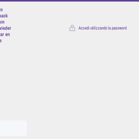
to
 back
 um
wieder
Accedi utilizzando la password
tar en
e