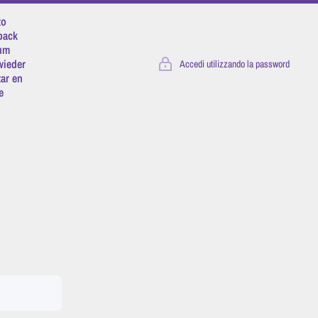
to
 back
 um
wieder
Accedi utilizzando la password
tar en
e