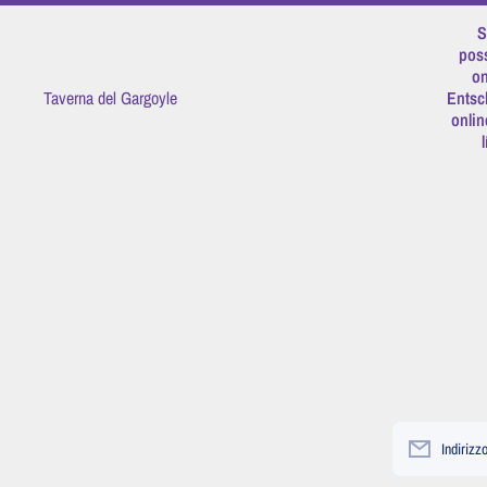
Vai direttamente ai contenuti
S
poss
on
Taverna del Gargoyle
Entsc
onlin
Indirizz