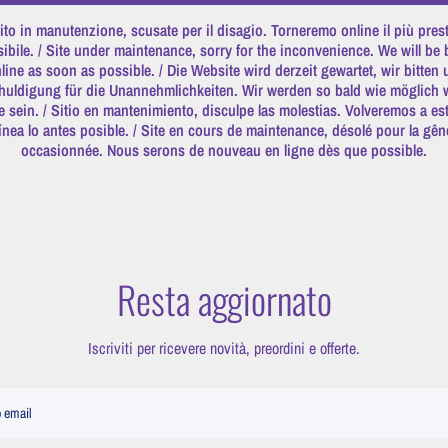
ito in manutenzione, scusate per il disagio. Torneremo online il più pres
ibile. / Site under maintenance, sorry for the inconvenience. We will be
line as soon as possible. / Die Website wird derzeit gewartet, wir bitten
huldigung für die Unannehmlichkeiten. Wir werden so bald wie möglich 
e sein. / Sitio en mantenimiento, disculpe las molestias. Volveremos a es
línea lo antes posible. / Site en cours de maintenance, désolé pour la gên
occasionnée. Nous serons de nouveau en ligne dès que possible.
Resta aggiornato
Iscriviti per ricevere novità, preordini e offerte.
o email