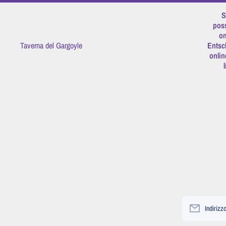
Vai direttamente ai contenuti
S
poss
on
Taverna del Gargoyle
Entsc
onlin
Indirizz