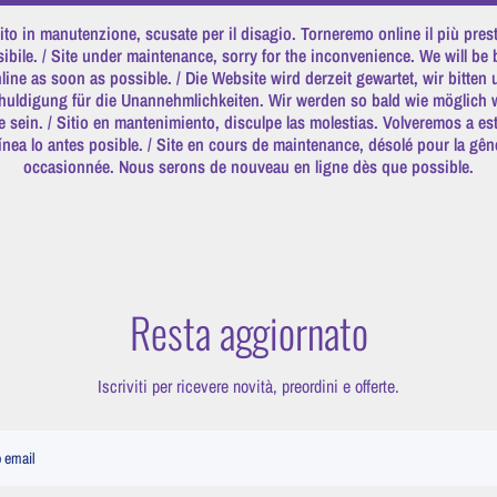
ito in manutenzione, scusate per il disagio. Torneremo online il più pres
ibile. / Site under maintenance, sorry for the inconvenience. We will be
line as soon as possible. / Die Website wird derzeit gewartet, wir bitten
huldigung für die Unannehmlichkeiten. Wir werden so bald wie möglich 
e sein. / Sitio en mantenimiento, disculpe las molestias. Volveremos a es
línea lo antes posible. / Site en cours de maintenance, désolé pour la gên
occasionnée. Nous serons de nouveau en ligne dès que possible.
Resta aggiornato
Iscriviti per ricevere novità, preordini e offerte.
o email