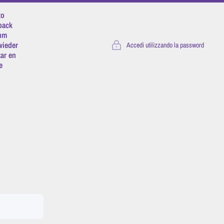
to
 back
 um
wieder
Accedi utilizzando la password
tar en
e